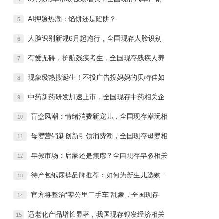
AI押题热潮：馅饼还是陷阱？
5
人脸识别新规6月起施行，全国现存人脸识别
6
有爱无碍，护航残疾考生，全国现存残疾人养
7
现象级热搜诞生！不投广告投妈妈的贝特佳如
8
中药新药研发加速上市，全国现存中药相关企
9
盲盒风潮：情绪消费新宠儿，全国现存潮玩相
10
母婴营销新创新引领消费潮，全国现存母婴相
11
早教市场：启蒙还是焦虑？全国现存早教相关
12
待产包纸尿裤品牌推荐：如何为新生儿选购一
13
官方将整治“零公里二手车”乱象，全国现存
14
适老化产品增长显著，我国现存银发经济相关
15