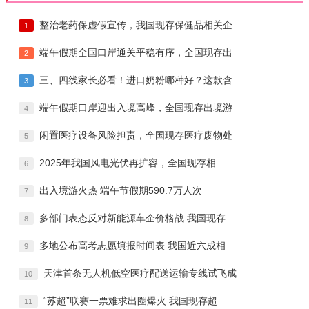
整治老药保虚假宣传，我国现存保健品相关企
1
端午假期全国口岸通关平稳有序，全国现存出
2
三、四线家长必看！进口奶粉哪种好？这款含
3
端午假期口岸迎出入境高峰，全国现存出境游
4
闲置医疗设备风险担责，全国现存医疗废物处
5
2025年我国风电光伏再扩容，全国现存相
6
出入境游火热 端午节假期590.7万人次
7
多部门表态反对新能源车企价格战 我国现存
8
多地公布高考志愿填报时间表 我国近六成相
9
天津首条无人机低空医疗配送运输专线试飞成
10
“苏超”联赛一票难求出圈爆火 我国现存超
11