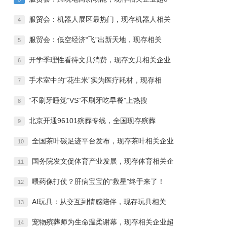
服贸会：机器人展区最热门，现存机器人相关
4
服贸会：低空经济“飞”出新天地，现存相关
5
开学季理性看待文具消费，现存文具相关企业
6
手术室中的“花生米”实为医疗耗材，现存相
7
“不刷牙睡觉”VS“不刷牙吃早餐”上热搜
8
北京开通96101殡葬专线，全国现存殡葬
9
全国茶叶碳足迹平台发布，现存茶叶相关企业
10
国务院发文促体育产业发展，现存体育相关企
11
喂药像打仗？肝病宝宝的“救星”终于来了！
12
AI玩具：从交互到情感陪伴，现存玩具相关
13
宠物殡葬师为生命温柔谢幕，现存相关企业超
14