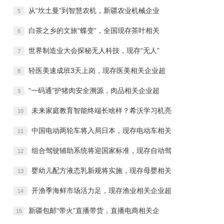
从“坎土曼”到智慧农机，新疆农业机械企业
5
白茶之乡的文旅“蝶变”，全国现存茶叶相关
6
世界制造业大会探秘无人科技，现存“无人”
7
轻医美速成班3天上岗，现存医美相关企业超
8
“一码通”护猪肉安全溯源，肉品相关企业超
9
未来家庭教育智能终端长啥样？希沃学习机亮
10
中国电动两轮车将入局日本，现存电动车相关
11
组合驾驶辅助系统将迎国家标准，现存自动驾
12
婴幼儿配方液态乳新规将实施，现存母婴相关
13
开渔季海鲜市场活力足，现存渔业相关企业超
14
新疆包邮“带火”直播带货，直播电商相关企
15