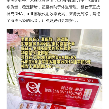
睛明亮有神、大脑聪慧伶俐；EPA则能提升孕产妇的睡
眠质量，稳定情绪，甚至有助于体重管理。相较于直接
补充DHA，α-亚麻酸代谢效率更高、来源更纯净，隔绝
了海洋污染的风险，让准妈妈们更加安心。