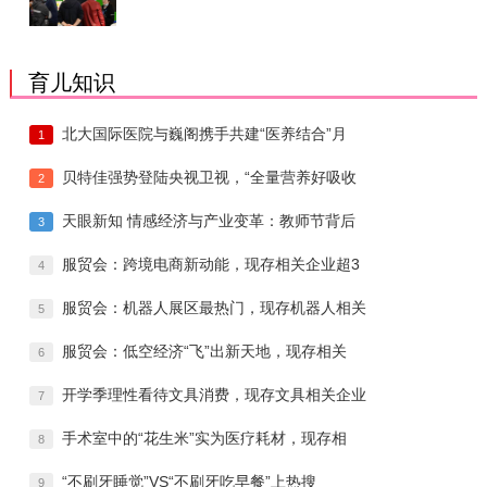
育儿知识
北大国际医院与巍阁携手共建“医养结合”月
1
贝特佳强势登陆央视卫视，“全量营养好吸收
2
天眼新知 情感经济与产业变革：教师节背后
3
服贸会：跨境电商新动能，现存相关企业超3
4
服贸会：机器人展区最热门，现存机器人相关
5
服贸会：低空经济“飞”出新天地，现存相关
6
开学季理性看待文具消费，现存文具相关企业
7
手术室中的“花生米”实为医疗耗材，现存相
8
“不刷牙睡觉”VS“不刷牙吃早餐”上热搜
9