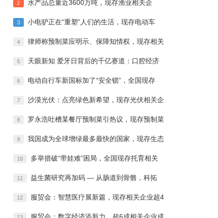
水产品总量近3600万吨，现存渔业相关企
2
小电驴正在“重塑”人们的生活，现存电动车
3
律师称预制菜应明示、保障知情权，现存相关
4
天眼新知 爱牙日背后的千亿赛道：口腔经济
5
电动自行车新国标加了“安全锁”，全国现存
6
沙漠光伏：点亮绿色新希望，现存光伏相关企
7
罗永浩吐槽某餐厅预制菜引热议，现存预制菜
8
我国成为全球增绿最多最快的国家，现存生态
9
多举措破“带娃难”困局，全国现存托育相关
10
益生菌研究再加码 — 从肠道到骨骼，科拓
11
服贸会：智慧医疗展新篇，现存相关企业超4
12
服贸会：数字经济添新力，超6成相关企业成
13