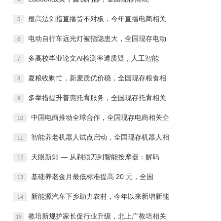
最高法剑指直播货不对板，今年直播电商相关
5
电动自行车远光灯被指隐患大，全国现存电动
6
多高校毕业论文AI检测率遭质疑，人工智能
7
夏粮收购忙，新麦质优价稳，全国现存粮食相
8
多举措提升普惠托育服务，全国现存托育相关
9
中国电商推动全球合作，全国现存电商相关企
10
智能养老机器人试点启动，全国现存机器人相
11
天眼新知 — 从剃须刀到智能按摩器：解码
12
基础养老金月最低标准提高 20 元，全国
13
新能源汽车下乡助力农村，今年以来新增新能
14
教培新规护家长促行业升级，北上广教培相关
15