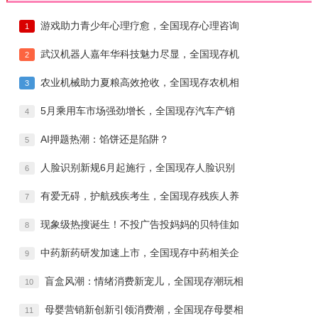
游戏助力青少年心理疗愈，全国现存心理咨询
1
武汉机器人嘉年华科技魅力尽显，全国现存机
2
农业机械助力夏粮高效抢收，全国现存农机相
3
5月乘用车市场强劲增长，全国现存汽车产销
4
AI押题热潮：馅饼还是陷阱？
5
人脸识别新规6月起施行，全国现存人脸识别
6
有爱无碍，护航残疾考生，全国现存残疾人养
7
现象级热搜诞生！不投广告投妈妈的贝特佳如
8
中药新药研发加速上市，全国现存中药相关企
9
盲盒风潮：情绪消费新宠儿，全国现存潮玩相
10
母婴营销新创新引领消费潮，全国现存母婴相
11