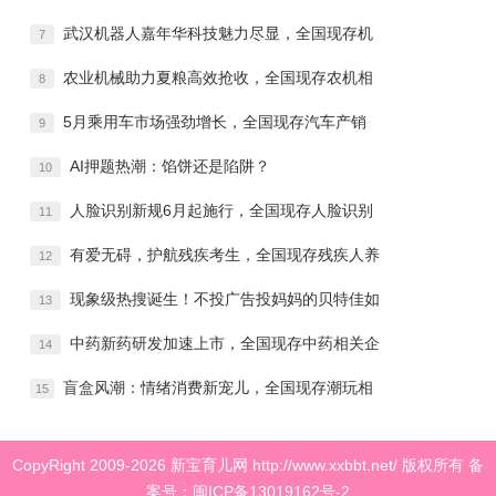
武汉机器人嘉年华科技魅力尽显，全国现存机
7
农业机械助力夏粮高效抢收，全国现存农机相
8
5月乘用车市场强劲增长，全国现存汽车产销
9
AI押题热潮：馅饼还是陷阱？
10
人脸识别新规6月起施行，全国现存人脸识别
11
有爱无碍，护航残疾考生，全国现存残疾人养
12
现象级热搜诞生！不投广告投妈妈的贝特佳如
13
中药新药研发加速上市，全国现存中药相关企
14
盲盒风潮：情绪消费新宠儿，全国现存潮玩相
15
CopyRight 2009-
2026 新宝育儿网 http://www.xxbbt.net/ 版权所有
备
案号：闽ICP备13019162号-2