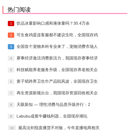
热门阅读
饮品冰量影响口感和液体量吗？30.4万余
1
可生食鸡蛋连客服都不建议生吃，全国现存鸡
2
全国首个宠物本科专业来了，宠物消费市场人
3
赛事经济激活消费新活力，我国现存赛事经济
4
科技赋能养老服务升级，全国现存养老相关企
5
黄子韬跨界卫生巾产品陷风波，全国现存卫生
6
再生资源新规出台，我国现存资源回收相关企
7
天眼新知 — 理性消费与品质升级并行：2
8
Labubu成黄牛赚钱利器，全国现存潮玩
9
最高法剑指直播货不对板，今年直播电商相关
10