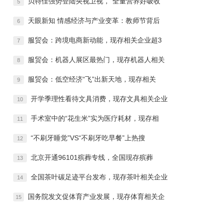
贝特佳强势登陆央视卫视，“全量营养好吸收
5
天眼新知 情感经济与产业变革：教师节背后
6
服贸会：跨境电商新动能，现存相关企业超3
7
服贸会：机器人展区最热门，现存机器人相关
8
服贸会：低空经济“飞”出新天地，现存相关
9
开学季理性看待文具消费，现存文具相关企业
10
手术室中的“花生米”实为医疗耗材，现存相
11
“不刷牙睡觉”VS“不刷牙吃早餐”上热搜
12
北京开通96101殡葬专线，全国现存殡葬
13
全国茶叶碳足迹平台发布，现存茶叶相关企业
14
国务院发文促体育产业发展，现存体育相关企
15