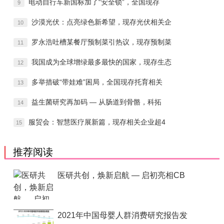
电动自行车新国标加了“安全锁”，全国现存
9
沙漠光伏：点亮绿色新希望，现存光伏相关企
10
罗永浩吐槽某餐厅预制菜引热议，现存预制菜
11
我国成为全球增绿最多最快的国家，现存生态
12
多举措破“带娃难”困局，全国现存托育相关
13
益生菌研究再加码 — 从肠道到骨骼，科拓
14
服贸会：智慧医疗展新篇，现存相关企业超4
15
推荐阅读
医研共创，焕新启航 — 启初亮相CB
2021年中国母婴人群消费研究报告发