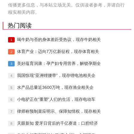
传播更多信息，与本站立场无关。仅供读者参考，并请自行
核实相关内容。
热门阅读
喝牛奶与否的身体差距受热议，现存牛奶相关
1
体育产业：迈向7万亿新征程，现存体育相关
2
美好蕴育润康：孕产妇专用营养，解锁孕期全
3
我国惊现“亚洲锂腰带”，现存锂电池相关企
4
水产品总量近3600万吨，现存渔业相关企
5
小电驴正在“重塑”人们的生活，现存电动车
6
律师称预制菜应明示、保障知情权，现存相关
7
天眼新知 爱牙日背后的千亿赛道：口腔经济
8