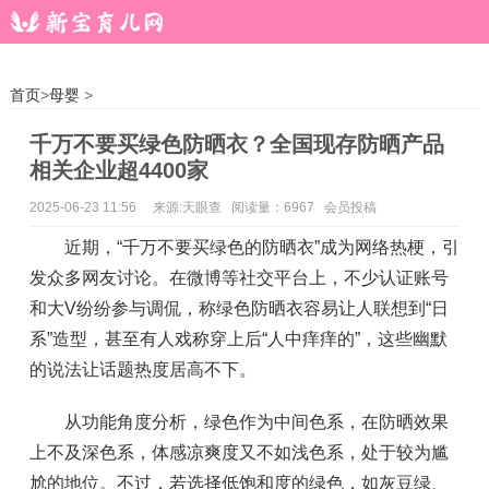
首页
>
母婴
>
千万不要买绿色防晒衣？全国现存防晒产品
相关企业超4400家
2025-06-23 11:56
来源:天眼查 阅读量：6967 会员投稿
近期，“千万不要买绿色的防晒衣”成为网络热梗，引
发众多网友讨论。在微博等社交平台上，不少认证账号
和大V纷纷参与调侃，称绿色防晒衣容易让人联想到“日
系”造型，甚至有人戏称穿上后“人中痒痒的”，这些幽默
的说法让话题热度居高不下。
从功能角度分析，绿色作为中间色系，在防晒效果
上不及深色系，体感凉爽度又不如浅色系，处于较为尴
尬的地位。不过，若选择低饱和度的绿色，如灰豆绿、