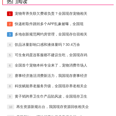
热门阅读
宠物寄养失联欠费谁负责？全国现存宠物相关
1
快递柜取件跳转多个APP乱象被曝，全国现
2
多地创新规范网约房管理，全国现存住宿相关
3
饮品冰量影响口感和液体量吗？30.4万余
4
可生食鸡蛋连客服都不建议生吃，全国现存鸡
5
全国首个宠物本科专业来了，宠物消费市场人
6
赛事经济激活消费新活力，我国现存赛事经济
7
科技赋能养老服务升级，全国现存养老相关企
8
黄子韬跨界卫生巾产品陷风波，全国现存卫生
9
再生资源新规出台，我国现存资源回收相关企
10