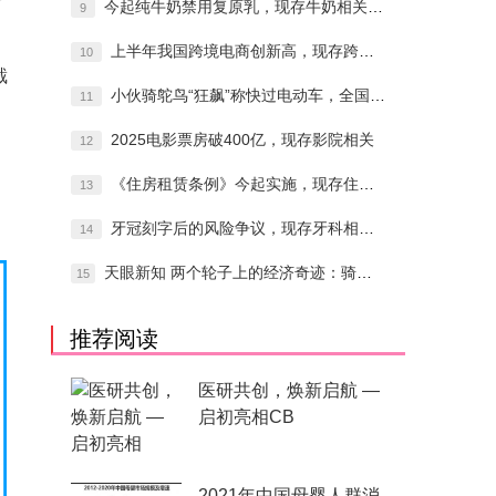
今起纯牛奶禁用复原乳，现存牛奶相关企业超
9
上半年我国跨境电商创新高，现存跨境电商企
10
截
小伙骑鸵鸟“狂飙”称快过电动车，全国现存
11
2025电影票房破400亿，现存影院相关
12
《住房租赁条例》今起实施，现存住房租赁相
13
牙冠刻字后的风险争议，现存牙科相关企业超
14
天眼新知 两个轮子上的经济奇迹：骑行消费
15
推荐阅读
医研共创，焕新启航 —
启初亮相CB
2021年中国母婴人群消