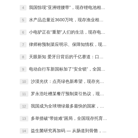
我国惊现“亚洲锂腰带”，现存锂电池相关企
4
水产品总量近3600万吨，现存渔业相关企
5
小电驴正在“重塑”人们的生活，现存电动车
6
律师称预制菜应明示、保障知情权，现存相关
7
天眼新知 爱牙日背后的千亿赛道：口腔经济
8
电动自行车新国标加了“安全锁”，全国现存
9
沙漠光伏：点亮绿色新希望，现存光伏相关企
10
罗永浩吐槽某餐厅预制菜引热议，现存预制菜
11
我国成为全球增绿最多最快的国家，现存生态
12
多举措破“带娃难”困局，全国现存托育相关
13
益生菌研究再加码 — 从肠道到骨骼，科拓
14