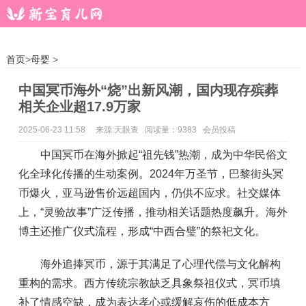
首页
>
母婴
>
中国冥币海外“烧”出新风潮，国内现存殡葬
相关企业超17.9万家
2025-06-23 11:58
来源:天眼查 阅读量：9383 会员投稿
中国冥币在海外掀起“祖先钱”热潮，成为中华民俗文
化全球化传播的生动案例。2024年万圣节，巴黎街头冥
币爆火，亚马逊售价远超国内，仍供不应求。社交媒体
上，“灵验故事”广泛传播，推动相关话题热度飙升。海外
博主还推广仪式流程，形成“中西合璧”的祭祀文化。
海外追捧冥币，源于其满足了心理代偿与文化解构
重构的需求。西方传统宗教缺乏具象祭祖仪式，冥币填
补了情感空缺，成为表达孝心或缓解哀伤的低成本方