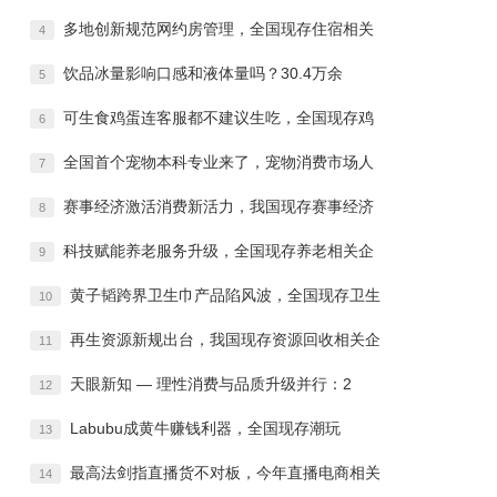
多地创新规范网约房管理，全国现存住宿相关
4
饮品冰量影响口感和液体量吗？30.4万余
5
可生食鸡蛋连客服都不建议生吃，全国现存鸡
6
全国首个宠物本科专业来了，宠物消费市场人
7
赛事经济激活消费新活力，我国现存赛事经济
8
科技赋能养老服务升级，全国现存养老相关企
9
黄子韬跨界卫生巾产品陷风波，全国现存卫生
10
再生资源新规出台，我国现存资源回收相关企
11
天眼新知 — 理性消费与品质升级并行：2
12
Labubu成黄牛赚钱利器，全国现存潮玩
13
最高法剑指直播货不对板，今年直播电商相关
14