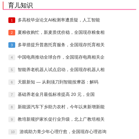
育儿知识
多高校毕业论文AI检测率遭质疑，人工智能
1
夏粮收购忙，新麦质优价稳，全国现存粮食相
2
多举措提升普惠托育服务，全国现存托育相关
3
中国电商推动全球合作，全国现存电商相关企
4
智能养老机器人试点启动，全国现存机器人相
5
天眼新知 — 从剃须刀到智能按摩器：解码
6
基础养老金月最低标准提高 20 元，全国
7
新能源汽车下乡助力农村，今年以来新增新能
8
教培新规护家长促行业升级，北上广教培相关
9
游戏助力青少年心理疗愈，全国现存心理咨询
10