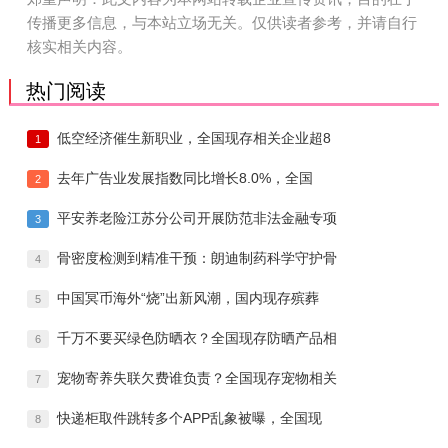
传播更多信息，与本站立场无关。仅供读者参考，并请自行
核实相关内容。
热门阅读
低空经济催生新职业，全国现存相关企业超8
1
去年广告业发展指数同比增长8.0%，全国
2
平安养老险江苏分公司开展防范非法金融专项
3
骨密度检测到精准干预：朗迪制药科学守护骨
4
中国冥币海外“烧”出新风潮，国内现存殡葬
5
千万不要买绿色防晒衣？全国现存防晒产品相
6
宠物寄养失联欠费谁负责？全国现存宠物相关
7
快递柜取件跳转多个APP乱象被曝，全国现
8