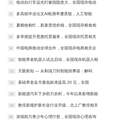
电动自行车远光灯被指隐患大，全国现存电动
5
多高校毕业论文AI检测率遭质疑，人工智能
6
夏粮收购忙，新麦质优价稳，全国现存粮食相
7
多举措提升普惠托育服务，全国现存托育相关
8
中国电商推动全球合作，全国现存电商相关企
9
智能养老机器人试点启动，全国现存机器人相
10
天眼新知 — 从剃须刀到智能按摩器：解码
11
基础养老金月最低标准提高 20 元，全国
12
新能源汽车下乡助力农村，今年以来新增新能
13
教培新规护家长促行业升级，北上广教培相关
14
游戏助力青少年心理疗愈，全国现存心理咨询
15