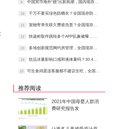
中国冥币海外“烧”出新风潮，国内现存殡葬
9
千万不要买绿色防晒衣？全国现存防晒产品相
10
宠物寄养失联欠费谁负责？全国现存宠物相关
11
过
快递柜取件跳转多个APP乱象被曝，全国现
12
多地创新规范网约房管理，全国现存住宿相关
13
饮品冰量影响口感和液体量吗？30.4万余
14
可生食鸡蛋连客服都不建议生吃，全国现存鸡
15
推荐阅读
2021年中国母婴人群消
费研究报告发
让更多儿童感受原汁原