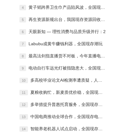
黄子韬跨界卫生巾产品陷风波，全国现存卫生
4
再生资源新规出台，我国现存资源回收相关企
5
天眼新知 — 理性消费与品质升级并行：2
6
Labubu成黄牛赚钱利器，全国现存潮玩
7
最高法剑指直播货不对板，今年直播电商相关
8
电动自行车远光灯被指隐患大，全国现存电动
9
多高校毕业论文AI检测率遭质疑，人工智能
10
夏粮收购忙，新麦质优价稳，全国现存粮食相
11
多举措提升普惠托育服务，全国现存托育相关
12
中国电商推动全球合作，全国现存电商相关企
13
智能养老机器人试点启动，全国现存机器人相
14