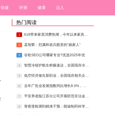
保健
评测
健康
达人
热门阅读
618带来家居消费热潮，今年以来家具家居
1
孟智辉：烈属和老兵眼里的“娘家人”
2
谷歌SEO公司哪家专业?优选2025年优
3
智慧冷链护航生鲜极速达，全国现存冷链运输
4
低空经济催生新职业，全国现存相关企业超8
5
认
去年广告业发展指数同比增长8.0%，全国
6
平安养老险江苏分公司开展防范非法金融专项
7
业
骨密度检测到精准干预：朗迪制药科学守护骨
8