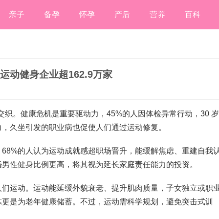
亲子
备孕
怀孕
产后
营养
百科
运动健身企业超162.9万家
交织。健康危机是重要驱动力，45%的人因体检异常行动，30 岁
力，久坐引发的职业病也促使人们通过运动修复。
68%的人认为运动成就感超职场晋升，能缓解焦虑、重建自我
婚男性健身比例更高，将其视为延长家庭责任能力的投资。
人们运动。运动能延缓外貌衰老、提升肌肉质量，子女独立或职
炼更是为老年健康储蓄。不过，运动需科学规划，避免突击式训